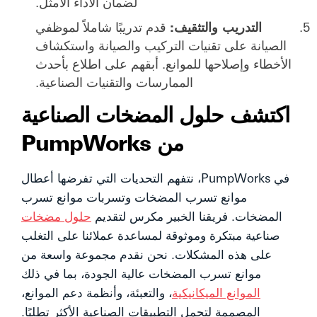
لضمان الأداء الأمثل.
التدريب والتثقيف:
قدم تدريبًا شاملاً لموظفي
الصيانة على تقنيات التركيب والصيانة واستكشاف
الأخطاء وإصلاحها للموانع. أبقهم على اطلاع بأحدث
الممارسات والتقنيات الصناعية.
اكتشف حلول المضخات الصناعية
من PumpWorks
في PumpWorks، نتفهم التحديات التي تفرضها أعطال
موانع تسرب المضخات وتسربات موانع تسرب
المضخات. فريقنا الخبير مكرس لتقديم
حلول مضخات
صناعية مبتكرة وموثوقة لمساعدة عملائنا على التغلب
على هذه المشكلات. نحن نقدم مجموعة واسعة من
موانع تسرب المضخات عالية الجودة، بما في ذلك
الموانع الميكانيكية
، والتعبئة، وأنظمة دعم الموانع،
المصممة لتحمل التطبيقات الصناعية الأكثر تطلبًا.