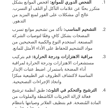
الفحص الدوري للموانع:
افحص الموانع بشكل
متكرر بحثًا عن علامات التآكل أو التلف أو التسرب.
عالج أي مشكلات على الفور لمنع المزيد من
التدهور.
التشحيم المناسب:
تأكد من تشحيم موانع تسرب
المضخات بشكل كافٍ وفقًا لتوصيات الشركة
المصنعة. استخدم النوع والكمية الصحيحين من
مواد التشحيم للحفاظ على الأداء الأمثل للمانع.
مراقبة الاهتزازات ودرجة الحرارة:
قم بتركيب
مستشعرات الاهتزازات ودرجة الحرارة لمراقبة
أداء المضخة باستمرار. اضبط عتبات الإنذار
المناسبة لاكتشاف الظروف غير الطبيعية مبكرًا
واتخاذ الإجراءات التصحيحية.
الترشيح والتحكم في التلوث:
طبق أنظمة ترشيح
فعالة لإزالة الجزيئات الكاشطة والملوثات من
المادة المُنضخة. قم بتنظيف الفلاتر وصيانتها بانتظام