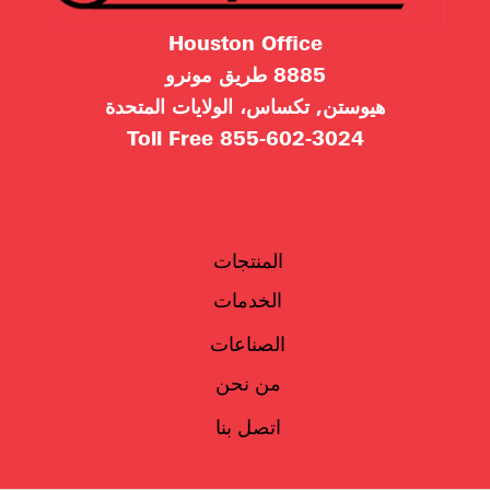
Houston Office
8885 طريق مونرو
هيوستن, تكساس، الولايات المتحدة
Toll Free
855-602-3024
المنتجات
الخدمات
الصناعات
من نحن
اتصل بنا