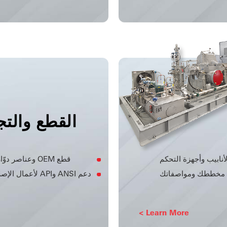
القطع والت
قطع OEM وعناصر دوّارة وأطقم خدمة
ب مخططك ومواصفاتك
دعم ANSI وAPI لأعمال الإصلاح وإعادة البناء
Learn More >