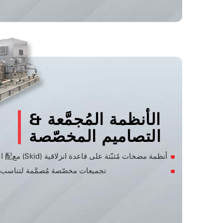
الأنظمة المُجمَّعة &
التصاميم المخصّصة
أنظمة مضخات مُثبّتة على قاعدة انزلاقية (Skid) مع配 الأنابيب وأجهزة التحكم
تجميعات مخصّصة مُصمَّمة لتناس