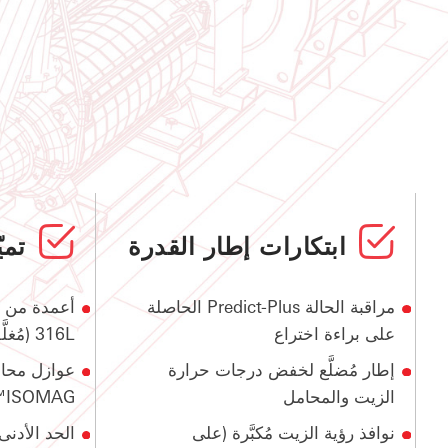
ابتكارات إطار القدرة
تمي
مراقبة الحالة Predict-Plus الحاصلة
أعمدة من ال
على براءة اختراع
316L (مُغلَّفة أو مصمتة)
إطار مُضلَّع لخفض درجات حرارة
عوازل محا
الزيت والمحامل
ISOMAG™
نوافذ رؤية الزيت مُكبَّرة (على
الحد الأدنى