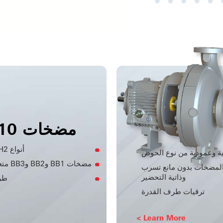
مضخات API 610
أنواع OH2 وOH3/OH4 والأنواع العمودية الخطية
ة وعمودية من نوع الحوض
مضخات BB1 وBB2 وBB3 متعددة المراحل ومضخات BB5 الأسطوانية
والمضخات بدون مانع تسرب
وذاتية التحضير
طرازات VS6
ترقيات طرف القدرة
Learn More >