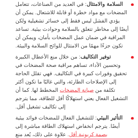
السلامة والامتثال
: في العديد من الصناعات، تتعامل
المضخات مع مواد خطرة أو قابلة للاشتعال. يمكن أن
يؤدي الفشل ليس فقط إلى خسائر تشغيلية ولكن
أيضًا إلى مخاطر تتعلق بالسلامة وحوادث بيئية. تساعد
المراقبة في ضمان عمل المضخات بأمان، ويمكن أن
تكون جزءًا مهمًا من الامتثال للوائح السلامة والبيئة.
توفير التكاليف
: من خلال منع الأعطال الكبيرة
وتحسين الأداء، تساهم مراقبة صحة المضخات في
تحقيق وفورات كبيرة في التكاليف. فهي تقلل الحاجة
إلى الإصلاحات الطارئة، والتي غالبًا ما تكون أكثر
تكلفة من
صيانة المضخات
المخطط لها. كما أن
التشغيل الفعال يعني استهلاكًا أقل للطاقة، مما يترجم
إلى تكاليف تشغيل أقل.
التأثير البيئي
: للتشغيل الفعال للمضخات فوائد بيئية
أيضًا. يترجم انخفاض استهلاك الطاقة مباشرة إلى
بصمة كربونية أقل
. علاوة على ذلك، يُعد منع