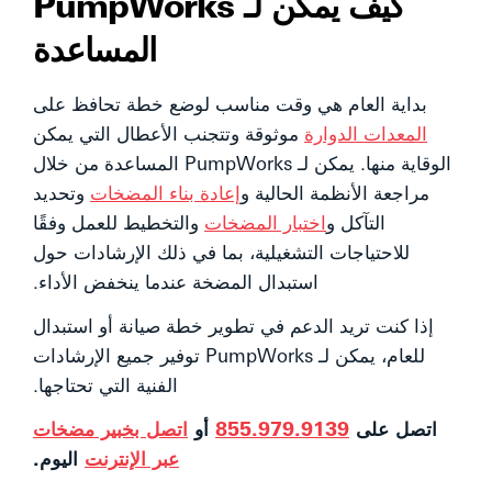
كيف يمكن لـ PumpWorks
المساعدة
بداية العام هي وقت مناسب لوضع خطة تحافظ على
المعدات الدوارة
موثوقة وتتجنب الأعطال التي يمكن
الوقاية منها. يمكن لـ PumpWorks المساعدة من خلال
مراجعة الأنظمة الحالية و
إعادة بناء المضخات
وتحديد
التآكل و
اختبار المضخات
والتخطيط للعمل وفقًا
للاحتياجات التشغيلية، بما في ذلك الإرشادات حول
استبدال المضخة عندما ينخفض الأداء.
إذا كنت تريد الدعم في تطوير خطة صيانة أو استبدال
للعام، يمكن لـ PumpWorks توفير جميع الإرشادات
الفنية التي تحتاجها.
اتصل على
855.979.9139
أو
اتصل بخبير مضخات
عبر الإنترنت
اليوم.