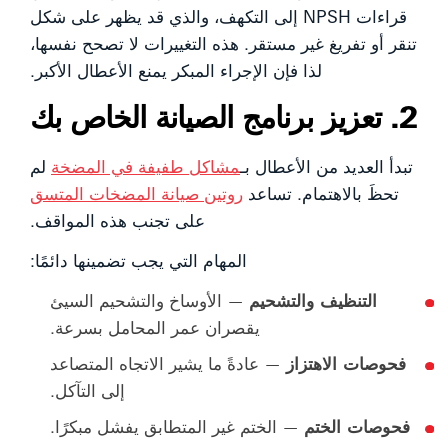
قراءات NPSH إلى التكهف، والذي قد يظهر على شكل
تنقر أو تفريغ غير مستقر. هذه التغييرات لا تصحح نفسها،
لذا فإن الإجراء المبكر يمنع الأعطال الأكبر.
2. تعزيز برنامج الصيانة الخاص بك
تبدأ العديد من الأعطال بـ
مشاكل طفيفة في المضخة
لم
تحظَ بالاهتمام. تساعد
روتين صيانة المضخات المتسق
على تجنب هذه المواقف.
المهام التي يجب تضمينها دائمًا:
التنظيف والتشحيم
— الأوساخ والتشحيم السيئ
يقصران عمر المحامل بسرعة.
فحوصات الاهتزاز
— عادةً ما يشير الاتجاه المتصاعد
إلى التآكل.
فحوصات الختم
— الختم غير المتطابق يفشل مبكرًا.