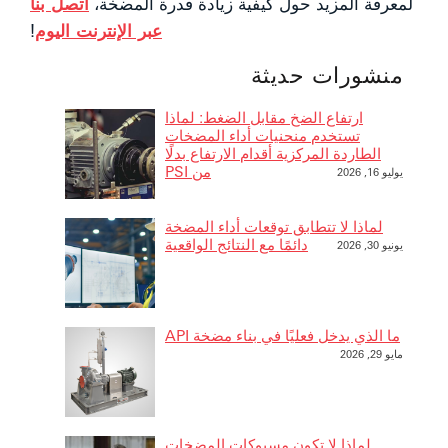
لمعرفة المزيد حول كيفية زيادة قدرة المضخة،
اتصل بنا
عبر الإنترنت اليوم
!
منشورات حديثة
ارتفاع الضخ مقابل الضغط: لماذا
تستخدم منحنيات أداء المضخات
الطاردة المركزية أقدام الارتفاع بدلًا
من PSI
يوليو 16, 2026
لماذا لا تتطابق توقعات أداء المضخة
دائمًا مع النتائج الواقعية
يونيو 30, 2026
ما الذي يدخل فعليًا في بناء مضخة API
مايو 29, 2026
لماذا لا تكون مسبوكات المضخات