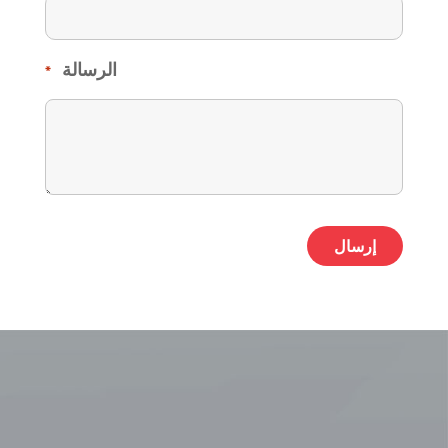
الرسالة
*
ative: