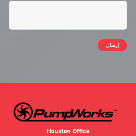
ive:
Houston Office