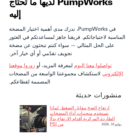
PumpWorks لديها ما تحتاج
إليه
في PumpWorks، ندرك مدى أهمية اختيار المضخة
المناسبة لاحتياجاتكم. فريقنا جاهز لمساعدتكم في العثور
على الحل المثالي — سواء كنتم تبحثون عن مضخة
تجويف تقدّمي أو أي خيار آخر.
تواصلوا معنا اليوم
لمعرفة المزيد، أو
زوروا موقعنا
الإلكتروني
لاستكشاف مجموعتنا الواسعة من المضخات
المصممة لقطاعكم.
منشورات حديثة
ارتفاع الضخ مقابل الضغط: لماذا
تستخدم منحنيات أداء المضخات
الطاردة المركزية أقدام الارتفاع بدلًا
من PSI
يوليو 16, 2026