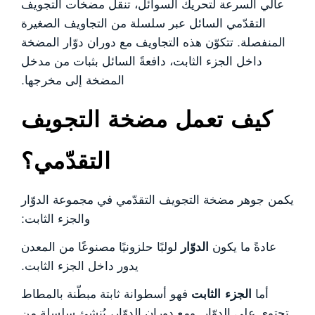
عالي السرعة لتحريك السوائل، تنقل مضخات التجويف
التقدّمي السائل عبر سلسلة من التجاويف الصغيرة
المنفصلة. تتكوّن هذه التجاويف مع دوران دوّار المضخة
داخل الجزء الثابت، دافعةً السائل بثبات من مدخل
المضخة إلى مخرجها.
كيف تعمل مضخة التجويف
التقدّمي؟
يكمن جوهر مضخة التجويف التقدّمي في مجموعة الدوّار
والجزء الثابت:
عادةً ما يكون
الدوّار
لولبًا حلزونيًا مصنوعًا من المعدن
يدور داخل الجزء الثابت.
أما
الجزء الثابت
فهو أسطوانة ثابتة مبطّنة بالمطاط
تحتوي على الدوّار. ومع دوران الدوّار، يُنشئ سلسلة من