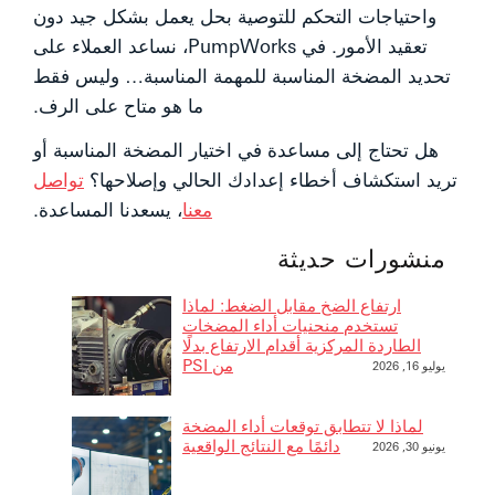
واحتياجات التحكم للتوصية بحل يعمل بشكل جيد دون
تعقيد الأمور. في PumpWorks، نساعد العملاء على
تحديد المضخة المناسبة للمهمة المناسبة… وليس فقط
ما هو متاح على الرف.
هل تحتاج إلى مساعدة في اختيار المضخة المناسبة أو
تريد استكشاف أخطاء إعدادك الحالي وإصلاحها؟
تواصل
معنا
، يسعدنا المساعدة.
منشورات حديثة
ارتفاع الضخ مقابل الضغط: لماذا
تستخدم منحنيات أداء المضخات
الطاردة المركزية أقدام الارتفاع بدلًا
من PSI
يوليو 16, 2026
لماذا لا تتطابق توقعات أداء المضخة
دائمًا مع النتائج الواقعية
يونيو 30, 2026