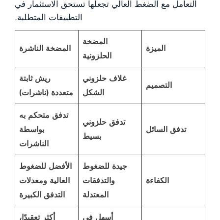
التعامل مع الضغط العالي تجعلها تستحق الاستثمار في
التطبيقات المتطلبة.
المضخة
الميزة
المضخة الناشرة
الحلزونية
غلاف حلزوني
ريش ثابتة
التصميم
الشكل
متعددة (ناشرات)
تدفق متحكم به
تدفق حلزوني
تدفق السائل
بواسطة
بسيط
الناشرات
جيدة للضغوط
الأفضل للضغوط
الكفاءة
والتدفقات
العالية ومعدلات
المعتدلة
التدفق الكبيرة
أسهل في
أكثر تعقيدًا،