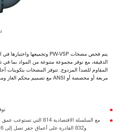
ان
يتم فحص مضخات PW-VSP وتجميعها و
المقاوم للصدأ المزدوج. تتوفر المضخات بتكوينات أحاد
مربعة أو مخصصة أو ANSI مع تصميم محكم الغاز ومقاوم للبخار، اختياري لأعماق حفر تصل إلى 26 قدمًا.
توفر م
و832 القادرة على أعماق حفر تصل إلى 26 قدمًا، فإن مضخة الحوض الصناعية هذه تلبي احتياجاتك.