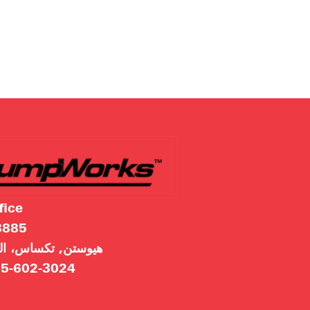
fice
8885 طريق مون
هيوستن, تكساس، الو
5-602-3024