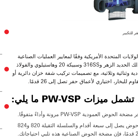
قر للتكبير
اختبارها في الولايات المتحدة الأمريكية وفقًا لمعايير العمليات الصناعية
الدقيقة، مع توفر مجموعة متنوعة من المواد بما في ذلك الحديد الزهر و316SS وسبيكة 20 وهاستيلوي والفولاذ
ية وثنائية وثلاثية، مع تصميمات تركيب شفة خزان دائرية أو
تشمل ميزات PW-VSP ما يلي:
ضخة الحوض العمودية PW-VSP مرونة وأداءً متفوقًا.
مع السلسلة الاقتصادية 814 التي تستوعب عمق حوض يصل إلى سبعة أقدام والسلسلة الثقيلة 820 و824