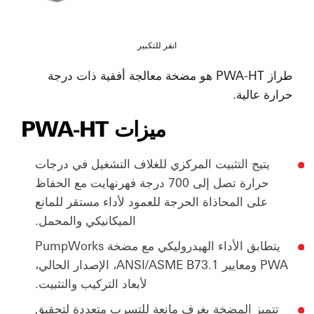
انقر للتكبير
طراز PWA-HT هو مضخة معالجة أفقية ذات درجة
حرارة عالية.
ميزات PWA-HT
يتيح التثبيت المركزي للغلاف التشغيل في درجات
حرارة تصل إلى 700 درجة فهرنهايت مع الحفاظ
على المحاذاة الحرجة للعمود لأداء مستقر للمانع
الميكانيكي والمحمل.
يتطابق الأداء الهيدروليكي مع مضخة PumpWorks
PWA ومعايير ANSI/ASME B73.1، الإصدار الحالي،
لأبعاد التركيب والتثبيت.
تتميز المضخة بغرف مانعة للتسرب متعددة لتحقيق